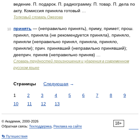
ведение. П. подарок. П. радиограмму. П. товар. П. дела по
акту. Комиссия приняла готовый …
Толковый словарь Ожегова
принять
— (неправильно принять), приму, примет; прош.
10
принял, приняла (не рекомендуется приняла), приняло,
приняли (неправильно принял, приняла, приняло,
приняли); прич. принявший (неправильно принявший);
дееприч. приняв (неправильно приняв) …
Словарь трудностей произношения и ударения в современном
русском языке
Страницы
Следующая
→
1
2
3
4
5
6
7
8
9
10
11
12
13
© Академик, 2000-2026
18+
Обратная связь:
Техподдержка
,
Реклама на сайте
👣 Путешествия