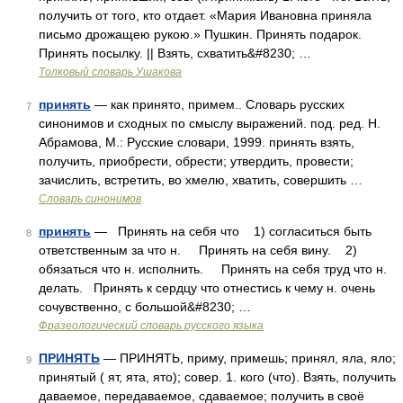
получить от того, кто отдает. «Мария Ивановна приняла
письмо дрожащею рукою.» Пушкин. Принять подарок.
Принять посылку. || Взять, схватить&#8230; …
Толковый словарь Ушакова
принять
— как принято, примем.. Словарь русских
7
синонимов и сходных по смыслу выражений. под. ред. Н.
Абрамова, М.: Русские словари, 1999. принять взять,
получить, приобрести, обрести; утвердить, провести;
зачислить, встретить, во хмелю, хватить, совершить …
Словарь синонимов
принять
— Принять на себя что 1) согласиться быть
8
ответственным за что н. Принять на себя вину. 2)
обязаться что н. исполнить. Принять на себя труд что н.
делать. Принять к сердцу что отнестись к чему н. очень
сочувственно, с большой&#8230; …
Фразеологический словарь русского языка
ПРИНЯТЬ
— ПРИНЯТЬ, приму, примешь; принял, яла, яло;
9
принятый ( ят, ята, ято); совер. 1. кого (что). Взять, получить
даваемое, передаваемое, сдаваемое; получить в своё